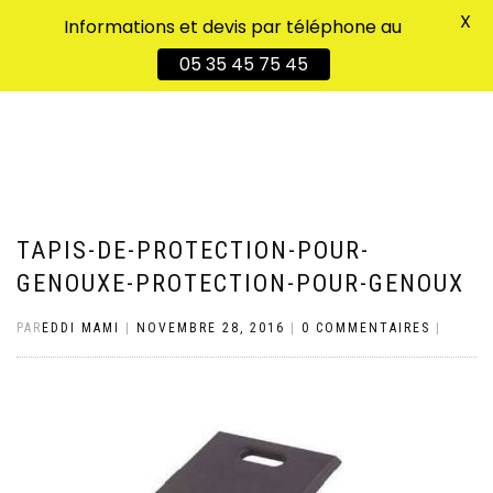
X
Informations et devis par téléphone au
DÉPLIER
0
05 35 45 75 45
LA
NAVIGATION
TAPIS-DE-PROTECTION-POUR-
GENOUXE-PROTECTION-POUR-GENOUX
PAR
EDDI MAMI
|
NOVEMBRE 28, 2016
|
0 COMMENTAIRES
|