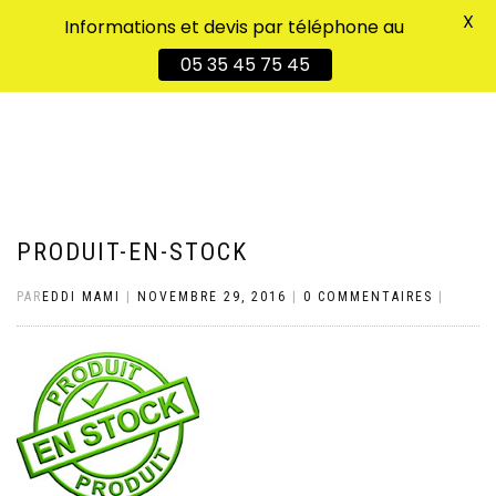
X
Informations et devis par téléphone au
DÉPLIER
0
05 35 45 75 45
LA
NAVIGATION
PRODUIT-EN-STOCK
PAR
EDDI MAMI
|
NOVEMBRE 29, 2016
|
0 COMMENTAIRES
|