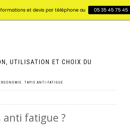
nformations et devis par téléphone au
05 35 45 75 45
DÉSTOCKAGE
PRODUITS
UTILISATIONS
BLOG
ON, UTILISATION ET CHOIX DU
ERGONOMIE
,
TAPIS ANTI-FATIGUE
 anti fatigue ?