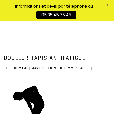
X
Informations et devis par téléphone au
DÉPLIER
0
05 35 45 75 45
LA
NAVIGATION
DOULEUR-TAPIS-ANTIFATIGUE
PAR
EDDI MAMI
|
MARS 29, 2019
|
0 COMMENTAIRES
|