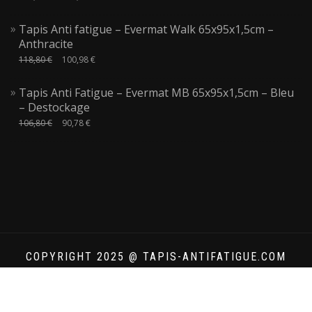
Tapis Anti fatigue – Evermat Walk 65x95x1,5cm –
Anthracite
118,80
€
100,98
€
Tapis Anti Fatigue – Evermat MB 65x95x1,5cm – Bleu
– Destockage
106,80
€
90,78
€
COPYRIGHT 2025 @ TAPIS-ANTIFATIGUE.COM
ShopIsle
propulsé par
WordPress